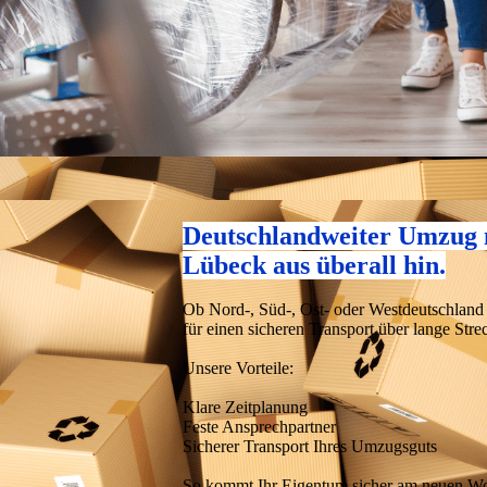
Deutschlandweiter Umzug mi
Lübeck aus überall hin.
Ob Nord-, Süd-, Ost- oder Westdeutschland 
für einen sicheren Transport über lange Stre
Unsere Vorteile:
Klare Zeitplanung
Feste Ansprechpartner
Sicherer Transport Ihres Umzugsguts
So kommt Ihr Eigentum sicher am neuen Wo