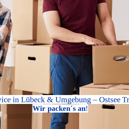
ice in Lübeck & Umgebung
– Ostsee Tr
Wir packen´s an
!