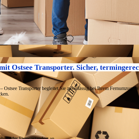
t Ostsee Transporter. Sicher, termingerech
– Ostsee Transporter begleitet Sie zuverlässig bei Ihrem Fernumzug. W
cken.
hn- oder Firmenstandort an.