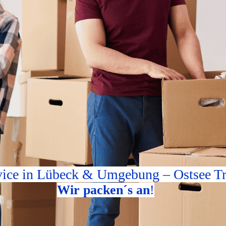
ice in Lübeck & Umgebung
– Ostsee Tr
Wir packen´s an
!