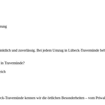
erung
 pünktlich und zuverlässig. Bei jedem Umzug in Lübeck-Travemünde be
 in Travemünde?
eich
k-Travemünde kennen wir die örtlichen Besonderheiten – vom Priwall 