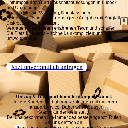
Entrümpelungen und Haushaltsauflösungen in Lübeck
und Umgebung.
Egal ob Messie-Wohnung, Nachlass oder
Betriebsauflösung – wir gehen jede Aufgabe mit Sorgfalt,
Diskretion und Tatkraft an.
Vertrauen Sie unserem erfahrenen Team und schaffen
Sie Platz für Neues – schnell, unkompliziert und
umweltgerecht.
Jetzt unverbindlich anfragen
Umzug & Transportdienstleistungen Lübeck
Unsere Kunden sind überaus zufrieden mit unserem
Transportservice. Daher wächst unser
Stammkundenkreis stetig.
Bei uns bekommen Sie immer das beste Angebot. Rufen
Sie uns einfach an!
Überzeugen auch Sie sich von unserem Service!