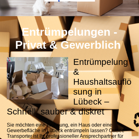
Entrümpelungen -
Privat & Gewerblich
Entrümpelung
&
Haushaltsauflö
sung in
Lübeck –
Schnell, sauber & diskret
Sie möchten eine Wohnung, ein Haus oder eine
Gewerbefläche in Lübeck entrümpeln lassen? Ostsee
Transporter ist Ihr professioneller Ansprechpartner für