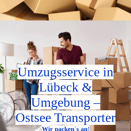
Umzugsservice in
Lübeck &
Umgebung
–
Ostsee Transporter
Wir packen´s an
!