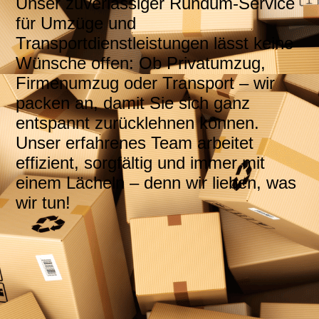
Unser zuverlässiger Rundum-Service
für Umzüge und
Transportdienstleistungen lässt keine
Wünsche offen: Ob Privatumzug,
Firmenumzug oder Transport – wir
packen an, damit Sie sich ganz
entspannt zurücklehnen können.
Unser erfahrenes Team arbeitet
effizient, sorgfältig und immer mit
einem Lächeln – denn wir lieben, was
wir tun!