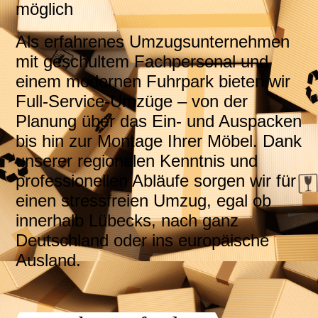
möglich
Als erfahrenes Umzugsunternehmen
mit geschultem Fachpersonal und
einem modernen Fuhrpark bieten wir
Full-Service-Umzüge – von der
Planung über das Ein- und Auspacken
bis hin zur Montage Ihrer Möbel. Dank
unserer regionalen Kenntnis und
professionellen Abläufe sorgen wir für
einen stressfreien Umzug, egal ob
innerhalb Lübecks, nach ganz
Deutschland oder ins europäische
Ausland.