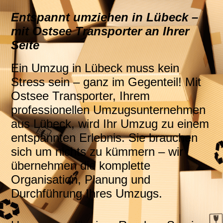
Entspannt umziehen in Lübeck –
mit Ostsee Transporter an Ihrer
Seite
Ein Umzug in Lübeck muss kein
Stress sein – ganz im Gegenteil! Mit
Ostsee Transporter, Ihrem
professionellen Umzugsunternehmen
aus Lübeck, wird Ihr Umzug zu einem
entspannten Erlebnis. Sie brauchen
sich um nichts zu kümmern – wir
übernehmen die komplette
Organisation, Planung und
Durchführung Ihres Umzugs.