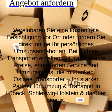
Angebot anfordern
Vereinbaren Sie eine kostenfreie
Besichtigung vor Ort oder fordern Sie
direkt online Ihr persönliches
Umzugsangebot an. Bei Ostsee
Transporter erhalten Sie transparente
Preise, engagierten Service und
Umzugsprofis, die mitdenken.
Ostsee Transporter – Ihr starker
Partner für Umzug & Transport in
Lübeck, Schleswig-Holstein & darüber
hinaus.