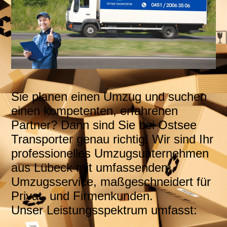
Sie planen einen Umzug und suchen
einen kompetenten, erfahrenen
Partner? Dann sind Sie bei Ostsee
Transporter genau richtig! Wir sind Ihr
professionelles Umzugsunternehmen
aus Lübeck mit umfassendem
Umzugsservice, maßgeschneidert für
Privat- und Firmenkunden.
Unser Leistungsspektrum umfasst: