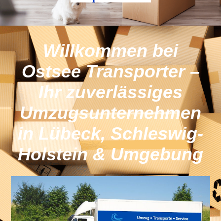
​Willkommen bei
Ostsee Transporter –
Ihr zuverlässiges
Umzugsunternehmen
in Lübeck, Schleswig-
Holstein & Umgebung