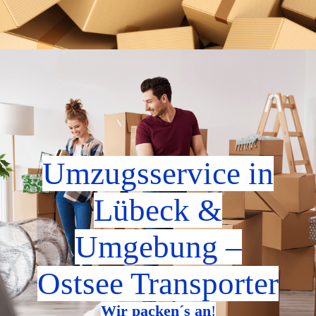
Umzugsservice in
Lübeck &
Umgebung
–
Ostsee Transporter
Wir packen´s an
!